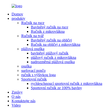
Domov
produkty
Ručník na ruce
Bavlněný ručník na ruce
Ručník z mikrovlákna
Ručník na tvář
Bavlněný ručník na obličej
Ručník na obličej z mikrovlákna
plážová osuška
bavlněný plážový ručník
plážový ručník z mikrovlákna
nadrozměrná plážová osuška
osuška
surfovací pončo
ručník s výšivkou loga
Sportovní ručník
rychleschnoucí sportovní ručník z mikrovlákna
Sportovní ručník ze 100% bavlny
Zprávy
O nás
Kontaktujte nás
Video