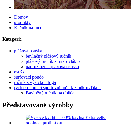
Domov
produkty
Ručník na ruce
Kategorie
plážová osuška
bavlněný plážový ručník
plážový ručník z mikrovlákna
nadrozměrná plážová osuška
osuška
surfovací pončo
ručník s výšivkou loga
rychleschnoucí sportovní ručník z mikrovlákna
Bavlněný ručník na obličej
Představované výrobky