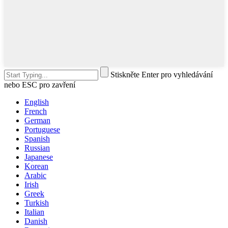
Stiskněte Enter pro vyhledávání
nebo ESC pro zavření
English
French
German
Portuguese
Spanish
Russian
Japanese
Korean
Arabic
Irish
Greek
Turkish
Italian
Danish