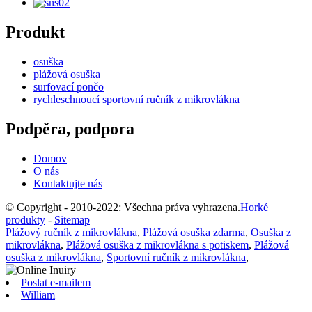
Produkt
osuška
plážová osuška
surfovací pončo
rychleschnoucí sportovní ručník z mikrovlákna
Podpěra, podpora
Domov
O nás
Kontaktujte nás
© Copyright - 2010-2022: Všechna práva vyhrazena.
Horké
produkty
-
Sitemap
Plážový ručník z mikrovlákna
,
Plážová osuška zdarma
,
Osuška z
mikrovlákna
,
Plážová osuška z mikrovlákna s potiskem
,
Plážová
osuška z mikrovlákna
,
Sportovní ručník z mikrovlákna
,
Poslat e-mailem
William