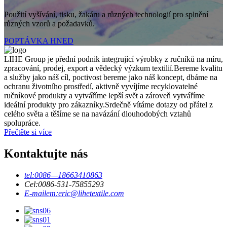
Použití vyšívání, tisku, žakáru a různých technologií pro splnění
různých vzorů a požadavků.
POPTÁVKA HNED
LIHE Group je přední podnik integrující výrobky z ručníků na míru,
zpracování, prodej, export a vědecký výzkum textilií.Bereme kvalitu
a služby jako náš cíl, poctivost bereme jako náš koncept, dbáme na
ochranu životního prostředí, aktivně vyvíjíme recyklovatelné
ručníkové produkty a vytváříme lepší svět a zároveň vytváříme
ideální produkty pro zákazníky.Srdečně vítáme dotazy od přátel z
celého světa a těšíme se na navázání dlouhodobých vztahů
spolupráce.
Přečtěte si více
Kontaktujte nás
tel:
0086—18663410863
Cel:
0086-531-75855293
E-mailem:
eric@lihetextile.com