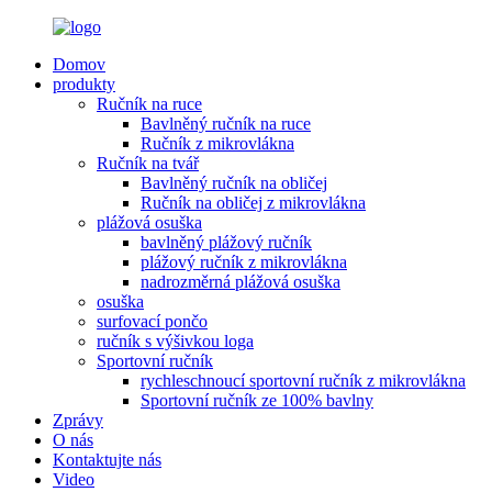
Domov
produkty
Ručník na ruce
Bavlněný ručník na ruce
Ručník z mikrovlákna
Ručník na tvář
Bavlněný ručník na obličej
Ručník na obličej z mikrovlákna
plážová osuška
bavlněný plážový ručník
plážový ručník z mikrovlákna
nadrozměrná plážová osuška
osuška
surfovací pončo
ručník s výšivkou loga
Sportovní ručník
rychleschnoucí sportovní ručník z mikrovlákna
Sportovní ručník ze 100% bavlny
Zprávy
O nás
Kontaktujte nás
Video