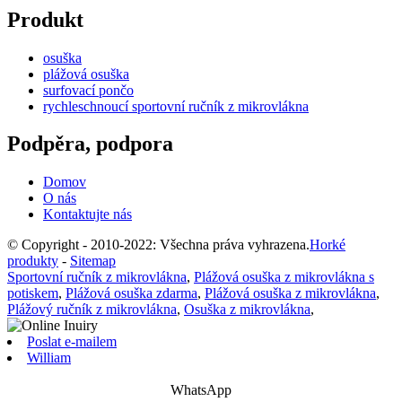
Produkt
osuška
plážová osuška
surfovací pončo
rychleschnoucí sportovní ručník z mikrovlákna
Podpěra, podpora
Domov
O nás
Kontaktujte nás
© Copyright - 2010-2022: Všechna práva vyhrazena.
Horké
produkty
-
Sitemap
Sportovní ručník z mikrovlákna
,
Plážová osuška z mikrovlákna s
potiskem
,
Plážová osuška zdarma
,
Plážová osuška z mikrovlákna
,
Plážový ručník z mikrovlákna
,
Osuška z mikrovlákna
,
Poslat e-mailem
William
WhatsApp