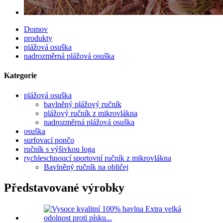
Domov
produkty
plážová osuška
nadrozměrná plážová osuška
Kategorie
plážová osuška
bavlněný plážový ručník
plážový ručník z mikrovlákna
nadrozměrná plážová osuška
osuška
surfovací pončo
ručník s výšivkou loga
rychleschnoucí sportovní ručník z mikrovlákna
Bavlněný ručník na obličej
Představované výrobky