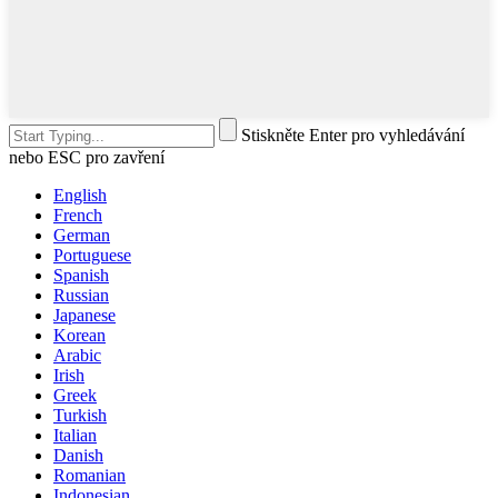
Stiskněte Enter pro vyhledávání
nebo ESC pro zavření
English
French
German
Portuguese
Spanish
Russian
Japanese
Korean
Arabic
Irish
Greek
Turkish
Italian
Danish
Romanian
Indonesian