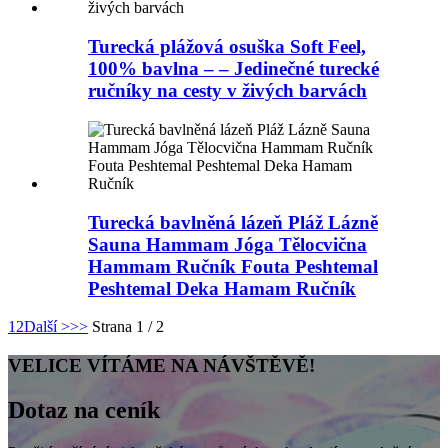
Turecká plážová osuška Soft Feel,
100% bavlna – – Jedinečné turecké
ručníky na cesty v živých barvách
Turecká bavlněná lázeň Pláž Lázně
Sauna Hammam Jóga Tělocvična
Hammam Ručník Fouta Peshtemal
Peshtemal Deka Hamam Ručník
1
2
Další >
>>
Strana 1 / 2
VELICE VÍTÁME NA NÁVŠTĚVĚ!
Dotaz na ceník