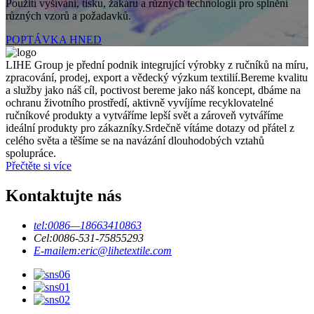
Použití vyšívání, tisku, žakáru a různých technologií pro splnění
různých vzorů a požadavků.
POPTÁVKA HNED
LIHE Group je přední podnik integrující výrobky z ručníků na míru,
zpracování, prodej, export a vědecký výzkum textilií.Bereme kvalitu
a služby jako náš cíl, poctivost bereme jako náš koncept, dbáme na
ochranu životního prostředí, aktivně vyvíjíme recyklovatelné
ručníkové produkty a vytváříme lepší svět a zároveň vytváříme
ideální produkty pro zákazníky.Srdečně vítáme dotazy od přátel z
celého světa a těšíme se na navázání dlouhodobých vztahů
spolupráce.
Přečtěte si více
Kontaktujte nás
tel:
0086—18663410863
Cel:
0086-531-75855293
E-mailem:
eric@lihetextile.com